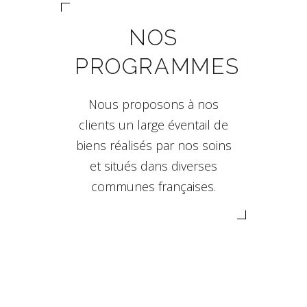
NOS
PROGRAMMES
Nous proposons à nos
clients un large éventail de
biens réalisés par nos soins
et situés dans diverses
communes françaises.
VILLA BACCARA –
LIVRAISON EN COURS
LES JARDINS DE GILLY –
Aix en Provence
TRAVAUX EN COURS
MIRAGE – TRAVAUX EN
Aix en Provence
Programmes Neufs
COURS
Salon de Provence