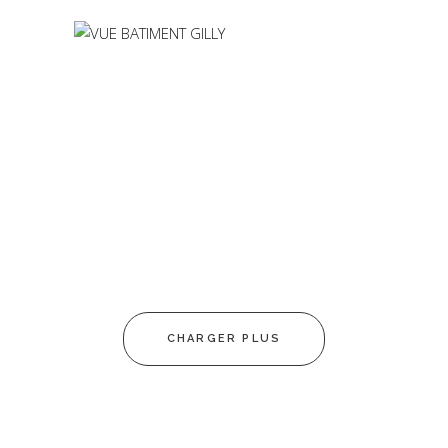
MIRA VERDÉ
Miramas
L’ARISTIDE
Miramas
VIA DEL MAR
Carry le Rouet
CHARGER PLUS